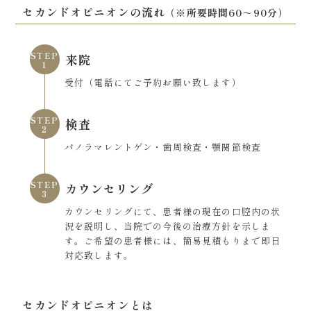
セカンドオピニオンの流れ
（※所要時間60～90分）
STEP
来院
1
受付（電話にてご予約お願い致します）
STEP
検査
2
パノラマレントゲン・歯周検査・顎関節検査
STEP
カウンセリング
3
カウンセリングにて、患者様の現在の口腔内の状
況を説明し、当院での今後の治療方針を示しま
す。ご希望の患者様には、簡易見積もりまで即日
対応致します。
セカンドオピニオンとは