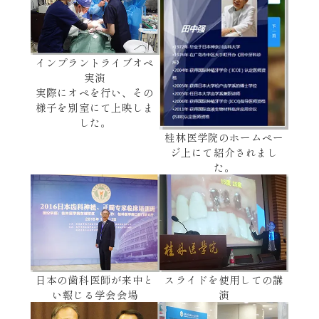
インプラントライブオペ
実演
実際にオペを行い、その
様子を別室にて上映しま
した。
桂林医学院のホームペー
ジ上にて紹介されまし
た。
日本の歯科医師が来中と
スライドを使用しての講
い報じる学会会場
演