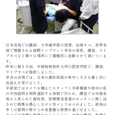
日本各地での講演、大学歯学部の授業、出張オペ、世界各
国で開催される国際インプラント学会の発表、講演、ライ
ブオペなど様々な場所にて積極的に活動させて頂いていま
す。
昨年に続き今回、中国桂林医科大学口腔医学院で、講演、
ライブオペを施術しました。
学会の会場では、日本の歯科医師が来中と大きな幕と共に
出迎えを受けました。
手術室ではカメラを構えたスタッフと手術模様や術中の私
の手技説明を同時通訳する体制で行われ、隣室では中国各
地から来られた歯科医、医療関係者達がモニターに映し出
された映像を感心しながら写メしておられました。術後は
多くの質問が寄せられ有意義な時間を過ごせました。
今までの実績を評価されるとともに、今後の講演、指導を