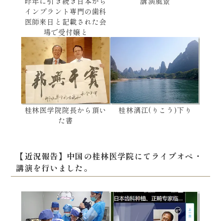
昨年に引き続き日本から
講演風景
インプラント専門の歯科
医師来日と記載された会
場で受付嬢と
桂林漓江(りこう)下り
桂林医学院院長から頂い
た書
【近況報告】中国の桂林医学院にてライブオペ・
講演を行いました。